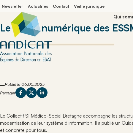
Panneau de gestion des cookies
Newsletter
Actualités
Contact
Veille juridique
Qui som
Le guide numérique des ES
Prises de p
Délégués 
nationales
Correspo
départem
Explorez les 
analyses qu
Comprenez 
auprès des a
essentielle
institutionnel
leur contri
Evènement
développe
La comm
Retrouvez le
protégé et
rencontres e
Publié le 06.05.2025
Explorez l
organisés po
et événeme
Partager
réseau et pa
à la vitalit
Veille jurid
connaissanc
réseau AN
Le secteu
Suivez l’actua
réglementair
Explorez l
établissemen
Le Collectif SI Médico-Social Bretagne accompagne les structur
secteur pr
professionne
dans l’ac
Fiches pra
modernisation de leur système d’information. Il a publié un Guide
protégé et a
profession
Actualité
et concrète pour tous.
Consultez de