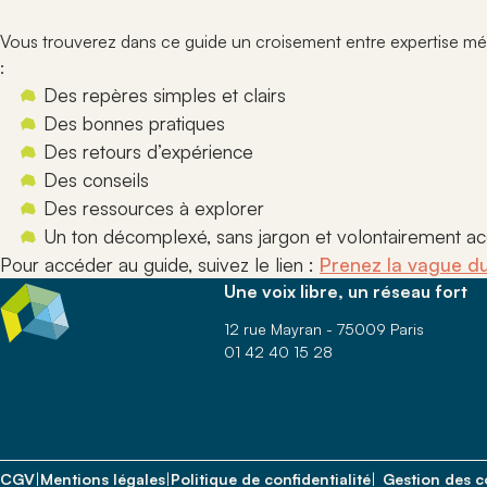
en situati
pour facilit
Suivez les 
des règles, 
et événeme
Vous trouverez dans ce guide un croisement entre expertise méti
bonnes prati
concernent
Production
:
et acteurs
Rejoindr
Accédez à l’
Des repères simples et clairs
documents, 
Informez-vo
Des bonnes pratiques
ressources é
conditions
ANDICAT pour
Des retours d’expérience
rejoindre l
pratiques du
établissem
Des conseils
engagés.
Des ressources à explorer
Un ton décomplexé, sans jargon et volontairement ac
Pour accéder au guide, suivez le lien :
Prenez la vague d
Une voix libre, un réseau fort
12 rue Mayran - 75009 Paris
01 42 40 15 28
CGV
|
Mentions légales
|
Politique de confidentialité
|
Gestion des c