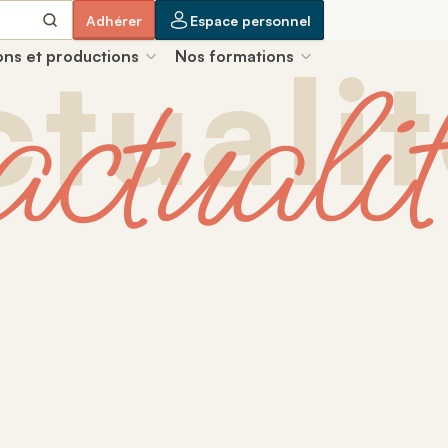
Adhérer
Espace personnel
actualit
ctuali
ons et productions
Nos formations
venir
Oct.
LS 2026
A
AT : traitement de la TVA
ct.
A
ger la transformation des ESAT
 catalogue de formations
AT
 fort
ionaux et
ris