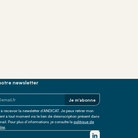
 trouver votre
otre newsletter
Je m'abonne
à recevoir la newsletter d’ANDICAT. Je peux retirer mon
t à tout moment via le lien de désinscription présent dans
il. Pour plus d’informations, je consulte la
politique de
lité
.